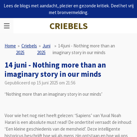
Lees de blogs met aandacht, plezier en gezonde kritiek. Deel het vrij
Ga
met bronvermelding.
direct
naar
CRIEBELS
de
hoofdinhoud
Home
»
Criebels
»
Juni
»
14 juni - Nothing more than an
2025
2025
imaginary story in our minds
14 juni - Nothing more than an
imaginary story in our minds
Gepubliceerd op 15 juni 2025 om 21:56
‘Nothing more than an imaginary story in our minds’
Voor wie het nog niet heeft gelezen: ‘Sapiens’ van Yuval Noah
Harari is een absolute must read! De ondertitel verraadt de inhoud:
‘Een kleine geschiedenis van de mensheid’. Deze intelligente
historicus beschrijft hoe wij als mens zijn ontstaan en hoe wij ons