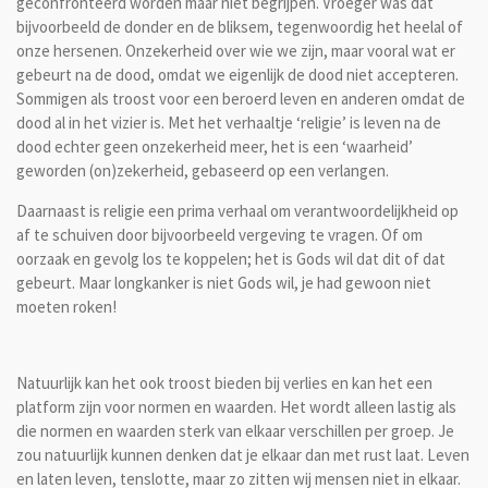
geconfronteerd worden maar niet begrijpen. Vroeger was dat
bijvoorbeeld de donder en de bliksem, tegenwoordig het heelal of
onze hersenen. Onzekerheid over wie we zijn, maar vooral wat er
gebeurt na de dood, omdat we eigenlijk de dood niet accepteren.
Sommigen als troost voor een beroerd leven en anderen omdat de
dood al in het vizier is. Met het verhaaltje ‘religie’ is leven na de
dood echter geen onzekerheid meer, het is een ‘waarheid’
geworden (on)zekerheid, gebaseerd op een verlangen.
Daarnaast is religie een prima verhaal om verantwoordelijkheid op
af te schuiven door bijvoorbeeld vergeving te vragen. Of om
oorzaak en gevolg los te koppelen; het is Gods wil dat dit of dat
gebeurt. Maar longkanker is niet Gods wil, je had gewoon niet
moeten roken!
Natuurlijk kan het ook troost bieden bij verlies en kan het een
platform zijn voor normen en waarden. Het wordt alleen lastig als
die normen en waarden sterk van elkaar verschillen per groep. Je
zou natuurlijk kunnen denken dat je elkaar dan met rust laat. Leven
en laten leven, tenslotte, maar zo zitten wij mensen niet in elkaar.