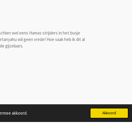
schien wel eens Hamas strijders in het busje
tanyahu wil geen vrede! Hoe vaak heb ik dit al
e gijzelaars.
iermee akkoord.
Akkoord