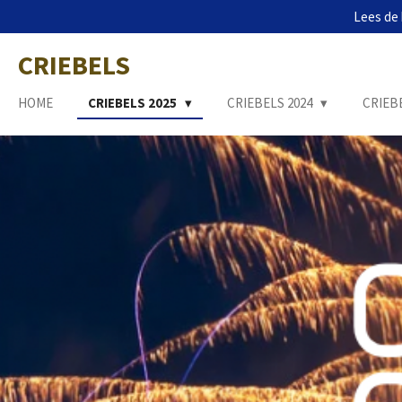
Lees de 
Ga
direct
CRIEBELS
naar
de
hoofdinhoud
HOME
CRIEBELS 2025
CRIEBELS 2024
CRIEB