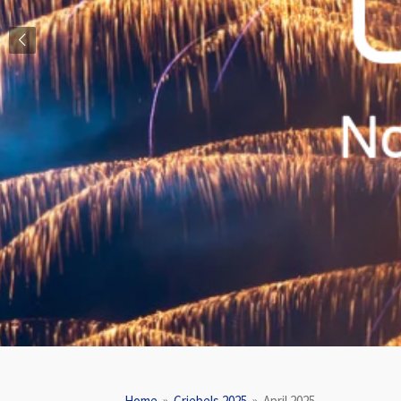
Home
»
Criebels 2025
»
April 2025