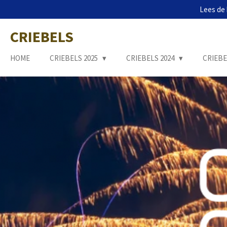
Lees de 
Ga
direct
CRIEBELS
naar
de
hoofdinhoud
HOME
CRIEBELS 2025
CRIEBELS 2024
CRIEBE