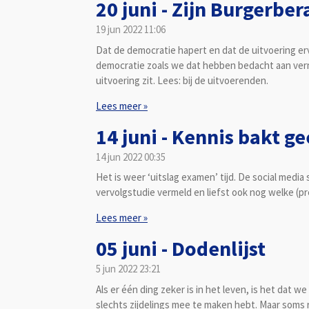
20 juni - Zijn Burgerb
19 jun 2022
11:06
Dat de democratie hapert en dat de uitvoering erva
democratie zoals we dat hebben bedacht aan verni
uitvoering zit. Lees: bij de uitvoerenden.
Lees meer »
14 juni - Kennis bakt g
14 jun 2022
00:35
Het is weer ‘uitslag examen’ tijd. De social medi
vervolgstudie vermeld en liefst ook nog welke (pr
Lees meer »
05 juni - Dodenlijst
5 jun 2022
23:21
Als er één ding zeker is in het leven, is het dat 
slechts zijdelings mee te maken hebt. Maar soms ra