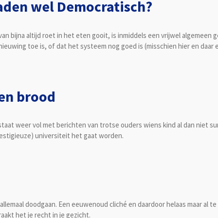
eraden wel Democratisch?
n bijna altijd roet in het eten gooit, is inmiddels een vrijwel algemeen
euwing toe is, of dat het systeem nog goed is (misschien hier en daar e
een brood
a staat weer vol met berichten van trotse ouders wiens kind al dan niet 
estigieuze) universiteit het gaat worden.
we allemaal doodgaan. Een eeuwenoud cliché en daardoor helaas maar al te w
akt het je recht in je gezicht.