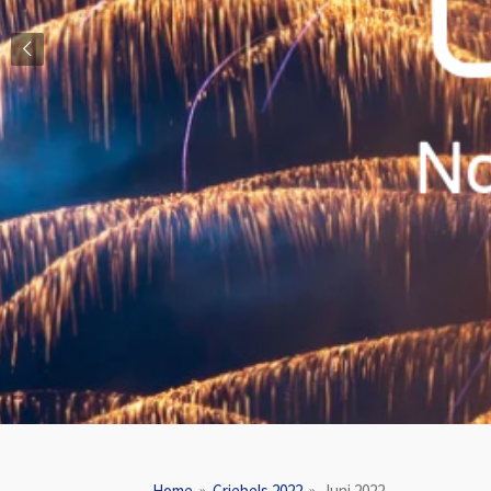
Home
»
Criebels 2022
»
Juni 2022