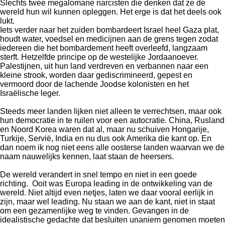
Slechts twee megalomane narcisten die denken dat ze de
wereld hun wil kunnen opleggen. Het erge is dat het deels ook
lukt.
Iets verder naar het zuiden bombardeert Israel heel Gaza plat,
houdt water, voedsel en medicijnen aan de grens tegen zodat
iedereen die het bombardement heeft overleefd, langzaam
sterft. Hetzelfde principe op de westelijke Jordaanoever.
Palestijnen, uit hun land verdreven en verbannen naar een
kleine strook, worden daar gediscrimineerd, gepest en
vermoord door de lachende Joodse kolonisten en het
Israëlische leger.
Steeds meer landen lijken niet alleen te verrechtsen, maar ook
hun democratie in te ruilen voor een autocratie. China, Rusland
en Noord Korea waren dat al, maar nu schuiven Hongarije,
Turkije, Servië, India en nu dus ook Amerika die kant op. En
dan noem ik nog niet eens alle oosterse landen waarvan we de
naam nauwelijks kennen, laat staan de heersers.
De wereld verandert in snel tempo en niet in een goede
richting.
Ooit was Europa leading in de ontwikkeling van de
wereld. Niet altijd even netjes, laten we daar vooral eerlijk in
zijn, maar wel leading. Nu staan we aan de kant, niet in staat
om een gezamenlijke weg te vinden. Gevangen in de
idealistische gedachte dat besluiten unaniem genomen moeten