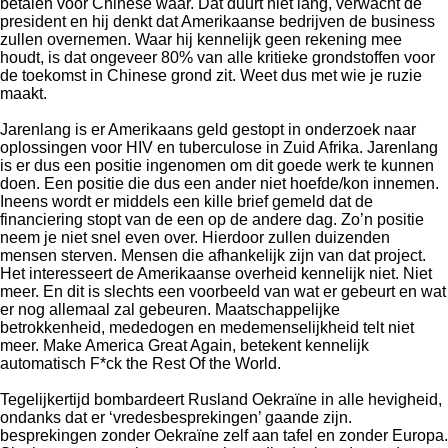
betalen voor Chinese waar. Dat duurt niet lang, verwacht de
president en hij denkt dat Amerikaanse bedrijven de business
zullen overnemen. Waar hij kennelijk geen rekening mee
houdt, is dat ongeveer 80% van alle kritieke grondstoffen voor
de toekomst in Chinese grond zit. Weet dus met wie je ruzie
maakt.
Jarenlang is er Amerikaans geld gestopt in onderzoek naar
oplossingen voor HIV en tuberculose in Zuid Afrika. Jarenlang
is er dus een positie ingenomen om dit goede werk te kunnen
doen. Een positie die dus een ander niet hoefde/kon innemen.
Ineens wordt er middels een kille brief gemeld dat de
financiering stopt van de een op de andere dag. Zo’n positie
neem je niet snel even over. Hierdoor zullen duizenden
mensen sterven. Mensen die afhankelijk zijn van dat project.
Het interesseert de Amerikaanse overheid kennelijk niet. Niet
meer. En dit is slechts een voorbeeld van wat er gebeurt en wat
er nog allemaal zal gebeuren. Maatschappelijke
betrokkenheid, mededogen en medemenselijkheid telt niet
meer. Make America Great Again, betekent kennelijk
automatisch F*ck the Rest Of the World.
Tegelijkertijd bombardeert Rusland Oekraïne in alle hevigheid,
ondanks dat er ‘vredesbesprekingen’ gaande zijn.
besprekingen zonder Oekraïne zelf aan tafel en zonder Europa.