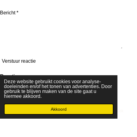
Bericht *
Verstuur reactie
Reacties
Deze website gebruikt cookies voor analyse-
Er zijn geen reacties geplaatst.
doeleinden en/of het tonen van advertenties. Door
© 2020 - 2026 Criebels
gebruik te blijven maken van de site gaat u
Powered by
JouwWeb
hiermee akkoord.
Akkoord
E-mailadres
Telefoonnummer
Facebook