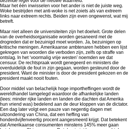
dezelfde regel voor de nieuwe waarheid.
Maar het één inwisselen voor het ander is niet de juiste weg.
Woke bestrijden met anti-woke is net zoiets als van extreem
links naar extreem rechts. Beiden zijn even ongewenst, wat mij
betreft.
Maar niet alleen de universiteiten zijn het doelwit. Grote delen
van de overheidsorganisatie worden gesaneerd met de
drogreden dat er bezuinigd moet worden. Ja, bezuinigen op
kritische meningen. Amerikaanse ambtenaren hebben een lijst
gekregen van woorden die verboden zijn, zelfs op straffe van
ontslag. In het ‘voormalig vrije westen’ noemden we dat
censuur. De rechtspraak wordt genegeerd en ministers die
overduidelijk de fout in zijn gegaan, worden gesteund door de
president. Want de minister is door de president gekozen en de
president maakt nooit fouten.
Door middel van belachelijk hoge importheffingen wordt de
wereldhandel lamgelegd waardoor de afhankelijke landen
(lees: minder rijke landen en landen die dachten dat Amerika
hun vriend was) bedelend aan de deur kloppen van de dictator.
Een dag later volgt een pauze van negentig dagen met
uitzondering van China, dat een heffing van
honderdvijfenveertig procent aangesmeerd krijgt. Dat betekent
dat Amerikaanse consumenten minstens 145% meer gaan