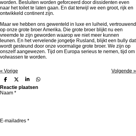
worden. Besluiten worden geforceerd door dissidenten even
naar het toilet te laten gaan. En dat terwijl we een groot, rijk en
ontwikkeld continent zijn.
Maar we hebben ons gewenteld in luxe en luiheid, vertrouwend
op onze grote broer Amerika. Die grote broer blijkt nu een
vreemde te zijn geworden waarop we niet meer kunnen
leunen. En het vervelende jongetje Rusland, blijkt een bully dat
wordt gesteund door onze voormalige grote broer. We zijn op
onszelf aangewezen. Tijd om Europa serieus te nemen, tijd om
volwassen te worden.
«
Vorige
Volgende
»
D
D
S
D
e
e
h
e
Reactie plaatsen
l
e
a
l
Naam *
e
l
r
e
n
e
n
E-mailadres *