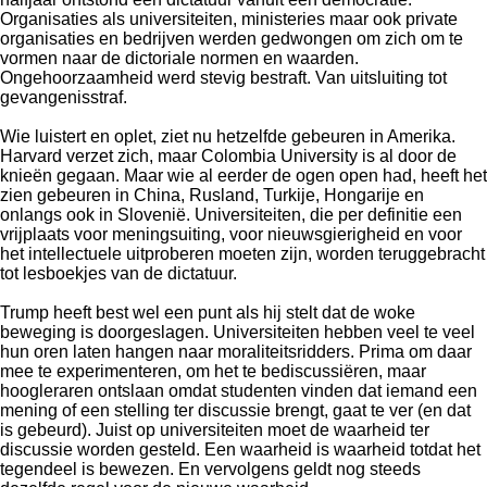
Organisaties als universiteiten, ministeries maar ook private
organisaties en bedrijven werden gedwongen om zich om te
vormen naar de dictoriale normen en waarden.
Ongehoorzaamheid werd stevig bestraft. Van uitsluiting tot
gevangenisstraf.
Wie luistert en oplet, ziet nu hetzelfde gebeuren in Amerika.
Harvard verzet zich, maar Colombia University is al door de
knieën gegaan. Maar wie al eerder de ogen open had, heeft het
zien gebeuren in China, Rusland, Turkije, Hongarije en
onlangs ook in Slovenië. Universiteiten, die per definitie een
vrijplaats voor meningsuiting, voor nieuwsgierigheid en voor
het intellectuele uitproberen moeten zijn, worden teruggebracht
tot lesboekjes van de dictatuur.
Trump heeft best wel een punt als hij stelt dat de woke
beweging is doorgeslagen. Universiteiten hebben veel te veel
hun oren laten hangen naar moraliteitsridders. Prima om daar
mee te experimenteren, om het te bediscussiëren, maar
hoogleraren ontslaan omdat studenten vinden dat iemand een
mening of een stelling ter discussie brengt, gaat te ver (en dat
is gebeurd). Juist op universiteiten moet de waarheid ter
discussie worden gesteld. Een waarheid is waarheid totdat het
tegendeel is bewezen. En vervolgens geldt nog steeds