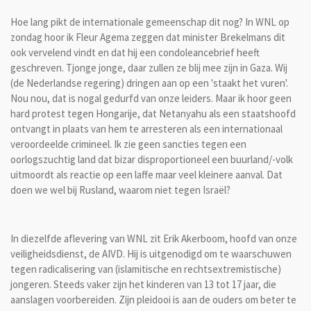
Hoe lang pikt de internationale gemeenschap dit nog? In WNL op
zondag hoor ik Fleur Agema zeggen dat minister Brekelmans dit
ook vervelend vindt en dat hij een condoleancebrief heeft
geschreven. Tjonge jonge, daar zullen ze blij mee zijn in Gaza. Wij
(de Nederlandse regering) dringen aan op een 'staakt het vuren'.
Nou nou, dat is nogal gedurfd van onze leiders. Maar ik hoor geen
hard protest tegen Hongarije, dat Netanyahu als een staatshoofd
ontvangt in plaats van hem te arresteren als een internationaal
veroordeelde crimineel. Ik zie geen sancties tegen een
oorlogszuchtig land dat bizar disproportioneel een buurland/-volk
uitmoordt als reactie op een laffe maar veel kleinere aanval. Dat
doen we wel bij Rusland, waarom niet tegen Israël?
In diezelfde aflevering van WNL zit Erik Akerboom, hoofd van onze
veiligheidsdienst, de AIVD. Hij is uitgenodigd om te waarschuwen
tegen radicalisering van (islamitische en rechtsextremistische)
jongeren. Steeds vaker zijn het kinderen van 13 tot 17 jaar, die
aanslagen voorbereiden. Zijn pleidooi is aan de ouders om beter te