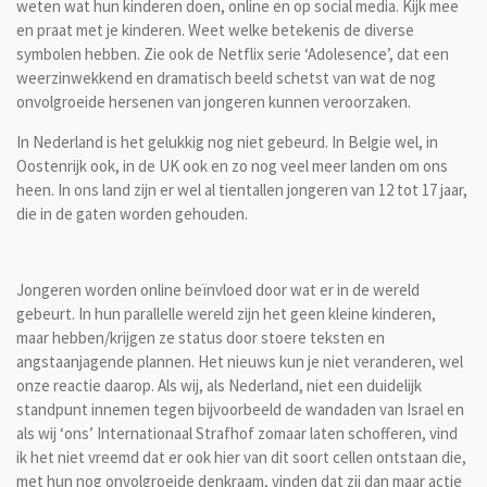
weten wat hun kinderen doen, online en op social media. Kijk mee
en praat met je kinderen. Weet welke betekenis de diverse
symbolen hebben. Zie ook de Netflix serie ‘Adolesence’, dat een
weerzinwekkend en dramatisch beeld schetst van wat de nog
onvolgroeide hersenen van jongeren kunnen veroorzaken.
In Nederland is het gelukkig nog niet gebeurd. In Belgie wel, in
Oostenrijk ook, in de UK ook en zo nog veel meer landen om ons
heen. In ons land zijn er wel al tientallen jongeren van 12 tot 17 jaar,
die in de gaten worden gehouden.
Jongeren worden online beïnvloed door wat er in de wereld
gebeurt. In hun parallelle wereld zijn het geen kleine kinderen,
maar hebben/krijgen ze status door stoere teksten en
angstaanjagende plannen. Het nieuws kun je niet veranderen, wel
onze reactie daarop. Als wij, als Nederland, niet een duidelijk
standpunt innemen tegen bijvoorbeeld de wandaden van Israel en
als wij ‘ons’ Internationaal Strafhof zomaar laten schofferen, vind
ik het niet vreemd dat er ook hier van dit soort cellen ontstaan die,
met hun nog onvolgroeide denkraam, vinden dat zij dan maar actie