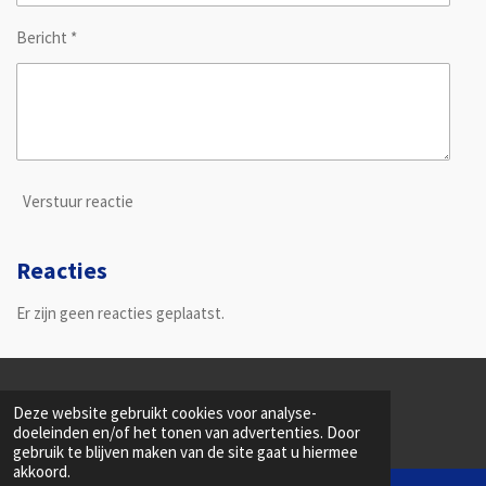
Bericht *
Verstuur reactie
Reacties
Er zijn geen reacties geplaatst.
© 2020 - 2026 Criebels
Deze website gebruikt cookies voor analyse-
Powered by
JouwWeb
doeleinden en/of het tonen van advertenties. Door
gebruik te blijven maken van de site gaat u hiermee
akkoord.