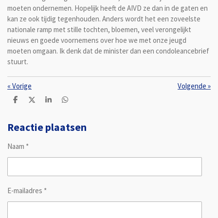
moeten ondernemen. Hopelijk heeft de AIVD ze dan in de gaten en
kan ze ook tijdig tegenhouden. Anders wordt het een zoveelste
nationale ramp met stille tochten, bloemen, veel verongelijkt
nieuws en goede voornemens over hoe we met onze jeugd
moeten omgaan. Ik denk dat de minister dan een condoleancebrief
stuurt.
«
Vorige
Volgende
»
D
D
S
D
e
e
h
e
l
e
a
l
e
l
r
e
Reactie plaatsen
n
e
n
Naam *
E-mailadres *