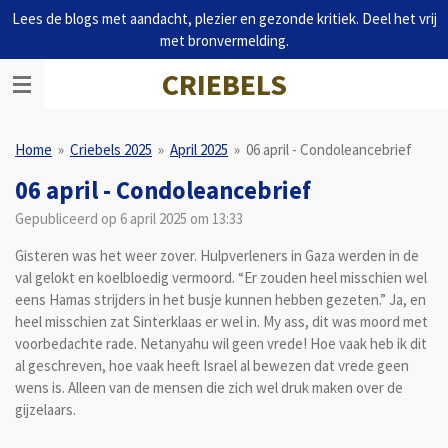
Lees de blogs met aandacht, plezier en gezonde kritiek. Deel het vrij
Ga
met bronvermelding.
direct
naar
CRIEBELS
de
hoofdinhoud
Home
»
Criebels 2025
»
April 2025
»
06 april - Condoleancebrief
06 april - Condoleancebrief
Gepubliceerd op 6 april 2025 om 13:33
Gisteren was het weer zover. Hulpverleners in Gaza werden in de
val gelokt en koelbloedig vermoord. “Er zouden heel misschien wel
eens Hamas strijders in het busje kunnen hebben gezeten.” Ja, en
heel misschien zat Sinterklaas er wel in. My ass, dit was moord met
voorbedachte rade. Netanyahu wil geen vrede! Hoe vaak heb ik dit
al geschreven, hoe vaak heeft Israel al bewezen dat vrede geen
wens is. Alleen van de mensen die zich wel druk maken over de
gijzelaars.