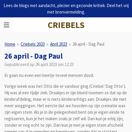
Lees de blogs met aandacht, plezier en gezonde kritiek. Deel het vrij
Ga
met bronvermelding.
direct
naar
CRIEBELS
de
hoofdinhoud
Home
»
Criebels 2023
»
April 2023
»
26 april - Dag Paul
26 april - Dag Paul
Gepubliceerd op 26 april 2023 om 12:23
Er gaan nu even een beetje teveel mensen dood.
Vorige week was het Otto die er vandoor ging (Criebel ‘Dag Otto’).
Hij was al een tijdje ziek. Draakjes in zijn bloed noemen ze dat op de
kinderafdeling, maar er is niets kinderachtigs aan. Draakjes die niet
meer weggingen. Het eerste dat we hoorden op zijn crematie was
zijn eigen stem. Als je in de gelegenheid bent om je eigen einde te
regisseren, kun je het maken zoals je zelf wil. Dan kun je erbij zijn,
zonder er nog echt te zijn. Dan kun je met je eigen stem afscheid
nemen van al je vrienden en kennissen, zonder dat je stottert,