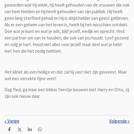
geworden wat hij wilde, hij heeft gehouden van de vrouwen die ook
van hem hielden en hij heeft gehouden van zijn publiek. Hij heeft
geen lang sterfbed gehad en hij is altijd helder van geest gebleven.
Als er een geheim van het leven is, heeft hij het misschien ontdekt.
Doe wat je kunt en wat je wilt, blijf jezelf, eerlijk en oprecht. Vind
een partner om van te houden, die ook van jou houdt. Leef gezond
en volg je hart. Houd niet alles voor jezelf maar deel wat je hebt
met hen die het nodig hebben.
Het klinkt als een heilige en dat zal hij vast niet zijn geweest. Maar
wel een verrekte fijne vent!
Dag Paul, ga maar een lekker feestje bouwen met Harry en Otto, zij
zijn ook nieuw daar.
«
Vorige
Volgende
»
D
D
S
D