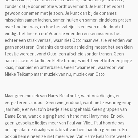
zonder dat je door emotie wordt overmand. Je kunt het vooraf
gewoon opnemen met je zoon. Je kunt dan bij de opnames
misschien samen lachen, samen huilen en samen eindeloos praten
over hoe het was, en hoe het zal zijn. Is er leven na de dood of
eindigt het hier en nu? Voor alle vrienden en kennissen is het
echter een strak verhaal, waar niet Otto maar wel alle vrienden van
gaan snotteren. Ondanks de trieste aanleiding moest het een klein
feestje worden, vond Otto, een afscheid zonder tranen. Geen
natte cake met koffie en kleffe broodjes met teveel boter en jonge
kaas, maar bier en bitterballen. Geen ‘waarheen, waarvoor’ van
Mieke Telkamp maar muziek van nu, muziek van Otto.
Maar geen muziek van Harry Belafonte, want ook die ging er
eergisteren vandoor. Geen wiegendood, want met zesennegentig
jaar heb je er wel zo’n beetje alles uitgehaald. Geen grappen van
Dame Edna, want die ging hand in hand met Harry mee. En ook
geen gevoelige liedjes meer van Paul van Vliet. Paul hoorde pas
onlangs dat de draakjes ook bezit van hem hadden genomen. En
ook bij hem gingen ze niet meer weg. Van Harry Belafonte weet ik