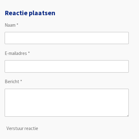
e
e
h
e
l
e
a
l
e
l
r
e
Reactie plaatsen
n
e
n
Naam *
E-mailadres *
Bericht *
Verstuur reactie