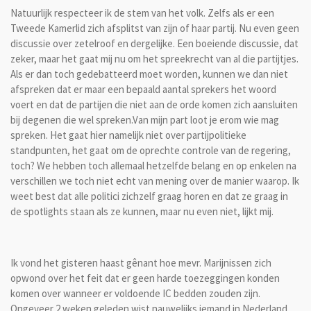
Natuurlijk respecteer ik de stem van het volk. Zelfs als er een
Tweede Kamerlid zich afsplitst van zijn of haar partij. Nu even geen
discussie over zetelroof en dergelijke. Een boeiende discussie, dat
zeker, maar het gaat mij nu om het spreekrecht van al die partijtjes.
Als er dan toch gedebatteerd moet worden, kunnen we dan niet
afspreken dat er maar een bepaald aantal sprekers het woord
voert en dat de partijen die niet aan de orde komen zich aansluiten
bij degenen die wel spreken.Van mijn part loot je erom wie mag
spreken. Het gaat hier namelijk niet over partijpolitieke
standpunten, het gaat om de oprechte controle van de regering,
toch? We hebben toch allemaal hetzelfde belang en op enkelen na
verschillen we toch niet echt van mening over de manier waarop. Ik
weet best dat alle politici zichzelf graag horen en dat ze graag in
de spotlights staan als ze kunnen, maar nu even niet, lijkt mij.
Ik vond het gisteren haast gênant hoe mevr. Marijnissen zich
opwond over het feit dat er geen harde toezeggingen konden
komen over wanneer er voldoende IC bedden zouden zijn.
Ongeveer 2 weken geleden wist nauwelijks iemand in Nederland