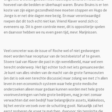
hoeveel van die bedden er überhaupt waren. Bruno Bruins is er ten
koste van zijn eigen gezondheid mee moeten stoppen en Hugo de
Jonge is er net drie dagen mee bezig. En maar verontwaardigd
roepen dat dit toch echt niet kan. Vriend Klaver wond zich cc
eveneens op. Dit is geen controle meer, dit is oppositietje spelen
en daarvoor hebben we nu even geen tijd, mevr. Marijnissen.
Veel concreter was de issue of Roche wel of niet gedwongen
moet worden haar receptuur van de testvloeistof af te geven.
Stoere taal van Klaver die past in zijn wereldbeeld, maar wel een
terecht onderwerp. Het ligt echter toch net iets genuanceerder.
Je kunt van alles vinden van de macht van de grote farmaceuten
(en dat is ook een terechte discussie) maar zolang we met z’n allen
leven in een economisch systeem waar hele grote medische
onderzoeken alleen maar gedaan kunnen worden met hele grote
voorinvesteringen van hele grote bedrijven, mag je niet zomaar
verwachten dat een bedrijf haar belangrijkste assets, klakkeloos,
bij het eerste verzoek over de schutting gooit. Natuurlijk zal het
eerst proberen de vraag te matchen, daarvoor zijn tenslotte die