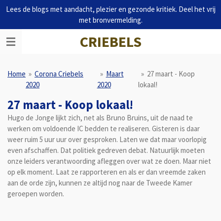
Lees de blogs met aandacht, plezier en gezonde kritiek. Deel het vrij
Ga
met bronvermelding.
direct
naar
CRIEBELS
de
hoofdinhoud
Home
»
Corona Criebels
»
Maart
»
27 maart - Koop
2020
2020
lokaal!
27 maart - Koop lokaal!
Hugo de Jonge lijkt zich, net als Bruno Bruins, uit de naad te
werken om voldoende IC bedden te realiseren. Gisteren is daar
weer ruim 5 uur uur over gesproken. Laten we dat maar voorlopig
even afschaffen. Dat politiek gedreven debat. Natuurlijk moeten
onze leiders verantwoording afleggen over wat ze doen. Maar niet
op elk moment. Laat ze rapporteren en als er dan vreemde zaken
aan de orde zijn, kunnen ze altijd nog naar de Tweede Kamer
geroepen worden.