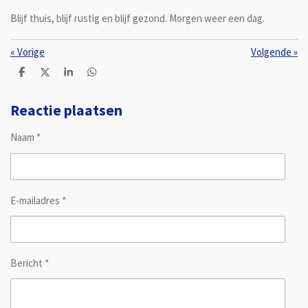
Blijf thuis, blijf rustig en blijf gezond. Morgen weer een dag.
«
Vorige
Volgende
»
D
D
S
D
e
e
h
e
l
e
a
l
e
l
r
e
Reactie plaatsen
n
e
n
Naam *
E-mailadres *
Bericht *