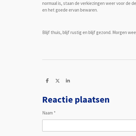
normaal is, staan de verkiezingen weer voor de d
en het goede ervan bewaren.
Blijf thuis, blijf rustig en blijf gezond. Morgen we
D
D
S
e
e
h
l
e
a
Reactie plaatsen
e
l
r
n
e
Naam *