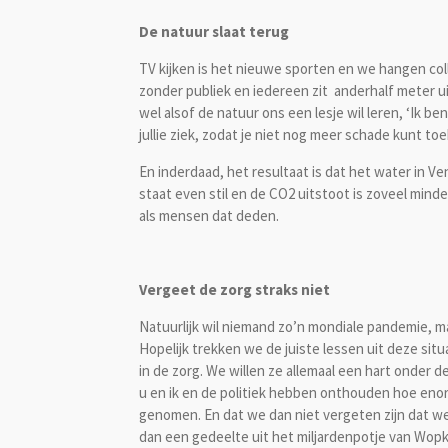
De natuur slaat terug
TV kijken is het nieuwe sporten en we hangen colle
zonder publiek en iedereen zit anderhalf meter uit
wel alsof de natuur ons een lesje wil leren, ‘Ik ben
jullie ziek, zodat je niet nog meer schade kunt to
En inderdaad, het resultaat is dat het water in 
staat even stil en de CO2 uitstoot is zoveel mind
als mensen dat deden.
Vergeet de zorg straks niet
Natuurlijk wil niemand zo’n mondiale pandemie, maa
Hopelijk trekken we de juiste lessen uit deze situa
in de zorg. We willen ze allemaal een hart onder 
u en ik en de politiek hebben onthouden hoe enor
genomen. En dat we dan niet vergeten zijn dat 
dan een gedeelte uit het miljardenpotje van Wop