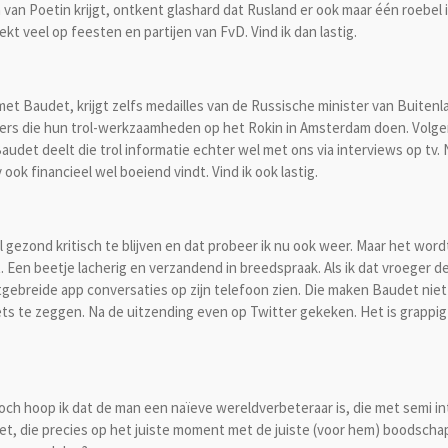
n van Poetin krijgt, ontkent glashard dat Rusland er ook maar één roebel
t veel op feesten en partijen van FvD. Vind ik dan lastig.
met Baudet, krijgt zelfs medailles van de Russische minister van Buiten
ers die hun trol-werkzaamheden op het Rokin in Amsterdam doen. Volgens
audet deelt die trol informatie echter wel met ons via interviews op tv
v ook financieel wel boeiend vindt. Vind ik ook lastig.
 gezond kritisch te blijven en dat probeer ik nu ook weer. Maar het wor
Een beetje lacherig en verzandend in breedspraak. Als ik dat vroeger 
itgebreide app conversaties op zijn telefoon zien. Die maken Baudet nie
ets te zeggen. Na de uitzending even op Twitter gekeken. Het is grappig
och hoop ik dat de man een naïeve wereldverbeteraar is, die met semi int
t, die precies op het juiste moment met de juiste (voor hem) boodschap 