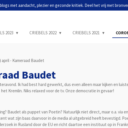
blogs met aandacht, plezier en gezonde kritiek. Deel het vrij met bronve
LS 2023
CRIEBELS 2022
CRIEBELS 2021
CORON
1) april - Kameraad Baudet
eraad Baudet
isteravond. Ik had best hard gewerkt, dus even alleen maar kijken en lu
het Kremlin. Niks relaxed voor de tv. Onze democratie in gevaar!
ng? Baudet als puppet van Poetin? Natuurlijk niet direct, maar o.a. via e
t wat zijn baas daarvoor in de media al uitgebreid heeft bevestigd. Poe
derzoek in Rusland door de EU en richt daartoe een instituut op in Frank