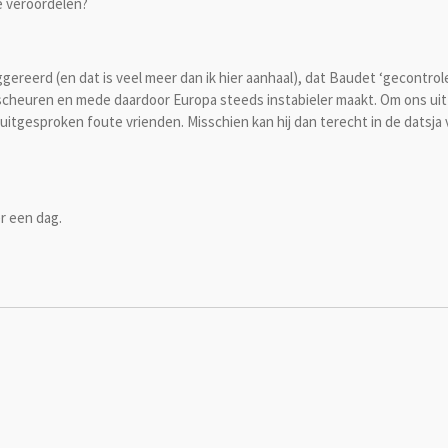
e veroordelen?
gereerd (en dat is veel meer dan ik hier aanhaal), dat Baudet ‘gecont
 verscheuren en mede daardoor Europa steeds instabieler maakt. Om ons u
uitgesproken foute vrienden. Misschien kan hij dan terecht in de datsja 
er een dag.