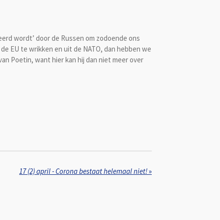
roleerd wordt’ door de Russen om zodoende ons
it de EU te wrikken en uit de NATO, dan hebben we
van Poetin, want hier kan hij dan niet meer over
17 (2) april - Corona bestaat helemaal niet!
»