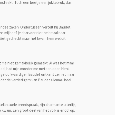
 insteekt. Toch een beetje een jokkebrok, dus.
landse zaken. Ondertussen vertelt hij Baudet
 mij hoef je daarvoor niet helemaal naar
. Niet gecheckt maar het kwam hem wel uit.
dt me niet gemakkelijk gemaakt. Al was het maar
deed, had mijn moeder me meteen door. Henk
t geloofwaardiger. Baudet ontkent ze niet maar
 dat de verdedigers van Baudet allemaal heel
ellectuele breedspraak, zijn charmante uiterlijk,
kwam. Een groot deel van het volk is er dol op.