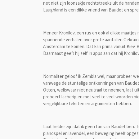
net niet zijn loonzakje rechtstreeks uit de hande
Laughland is een dikke vriend van Baudet en spreek
Meneer Kronilov, een rus en ook al dikke maatjes 
spannende verhalen over grote aantallen Oekraïn
Amsterdam te komen. Dat kan prima vanuit Kiev. B
Daarnaast geeft hij zelf in apps aan dat hij Kronilo
Normaliter geloof ik Zembla wel, maar probeer wel
vanwege de stuntelige ontkenningen van Baudet. 
Otten, weliswaar niet neutraal te noemen, laat u
probeert lacherig en met veel te veel woorden ni
vergelijkbare teksten en argumenten hebben.
Laat helder zijn dat ik geen fan van Baudet ben. T
pianospel en lavendel, een beweging heeft opgeze