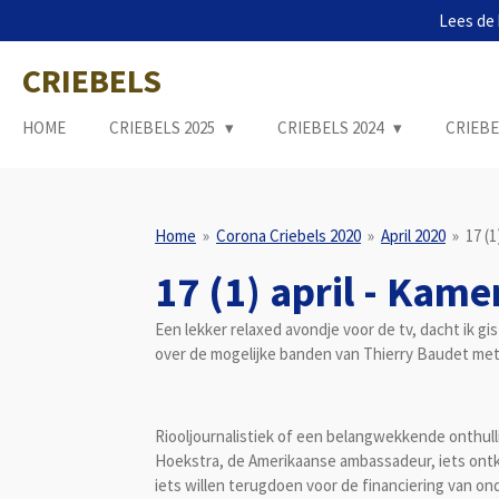
Lees de 
Ga
direct
CRIEBELS
naar
de
hoofdinhoud
HOME
CRIEBELS 2025
CRIEBELS 2024
CRIEBE
Home
»
Corona Criebels 2020
»
April 2020
»
17 (
17 (1) april - Kam
Een lekker relaxed avondje voor de tv, dacht ik g
over de mogelijke banden van Thierry Baudet met 
Riooljournalistiek of een belangwekkende onthulli
Hoekstra, de Amerikaanse ambassadeur, iets ontken
iets willen terugdoen voor de financiering van on