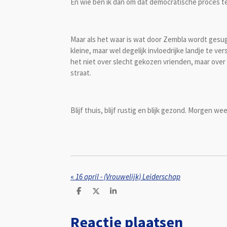
En wie ben ik dan om dat democratische proces t
Maar als het waar is wat door Zembla wordt gesug
kleine, maar wel degelijk invloedrijke landje te
het niet over slecht gekozen vrienden, maar over 
straat.
Blijf thuis, blijf rustig en blijk gezond. Morgen we
«
16 april - (Vrouwelijk) Leiderschap
D
D
S
e
e
h
l
e
a
Reactie plaatsen
e
l
r
n
e